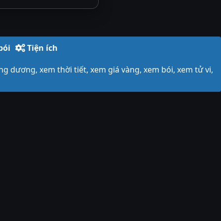
bói
Tiện ích
ng dương, xem thời tiết, xem giá vàng, xem bói, xem tử vi,