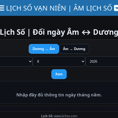
LỊCH SỐ VẠN NIÊN | ÂM LỊCH SỐ
Lịch Số | Đổi ngày Âm ↔ Dươn
Dương → Âm
Âm → Dương
Xem
Nhập đầy đủ thông tin ngày tháng năm.
Lịch Số:
www.lichso.com